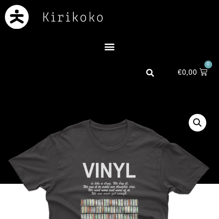
0
€
0,00