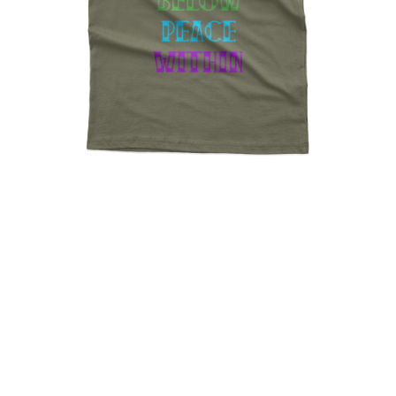
Sky Above Earth Below
Peace Within