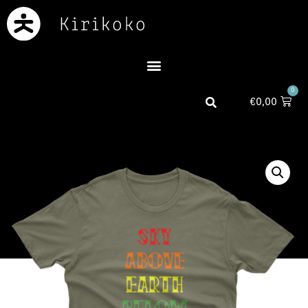
0
€
0,00