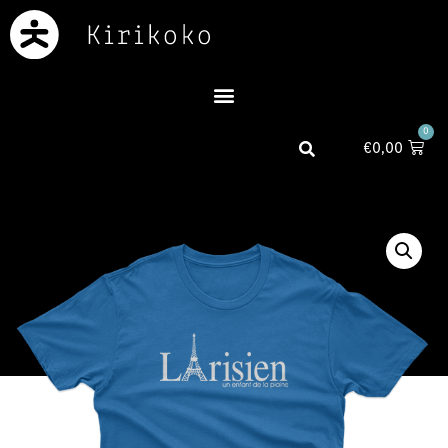
0
€
0,00