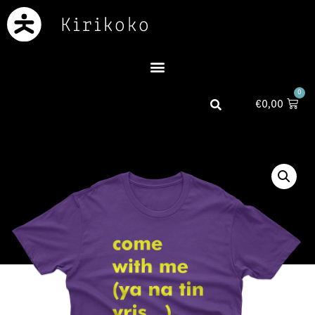
0
€
0,00