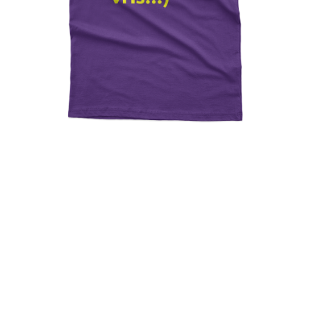
Come With Me (Ya Na Tin
Vris)