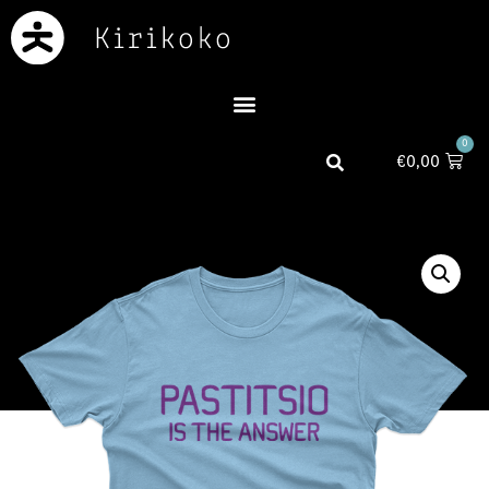
0
€
0,00