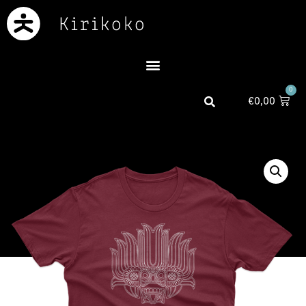
0
€
0,00