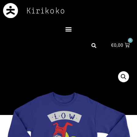
0
€
0,00