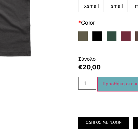
xsmall
small
m
*
Color
Σύνολο
€
20,00
Προσθήκη στο κ
ΟΔΗΓΟΣ ΜΕΓΕΘΩΝ