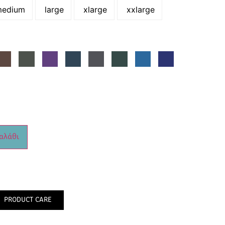
edium
large
xlarge
xxlarge
αλάθι
PRODUCT CARE