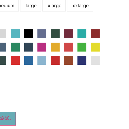
edium
large
xlarge
xxlarge
αλάθι