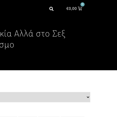
0
€
0,00
κία Αλλά στο Σεξ
όσμο