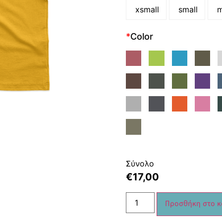
xsmall
small
m
*
Color
Σύνολο
€
17,00
Προσθήκη στο κ