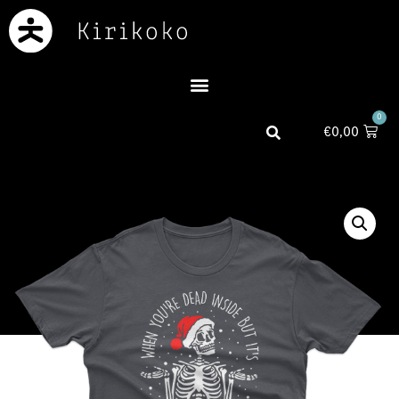
0
€
0,00