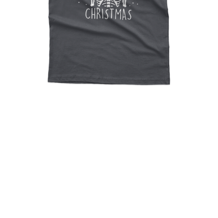
When You Are Dead Inside
But It Is Christmas