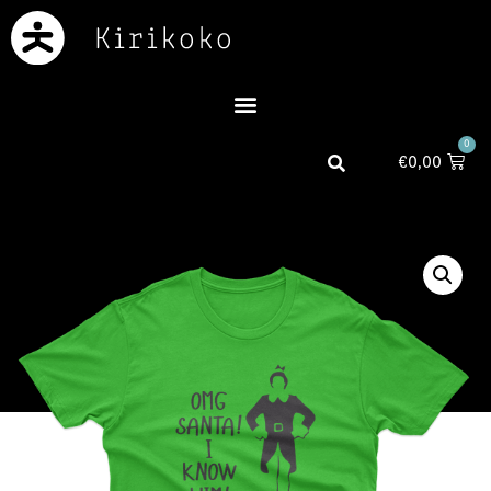
0
€
0,00