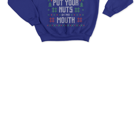
Ugly Christmas Put Your
Nuts In My Mouth