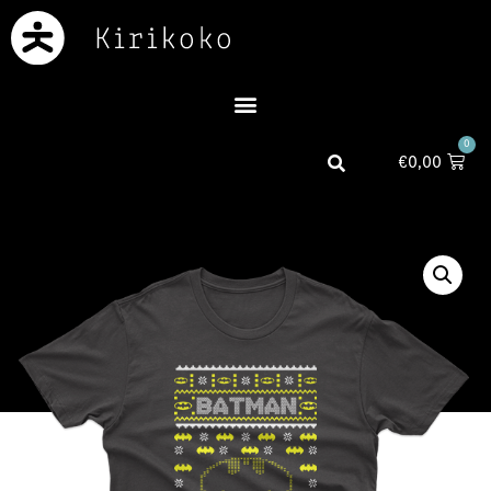
0
€
0,00