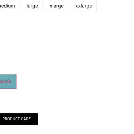
edium
large
xlarge
xxlarge
αλάθι
PRODUCT CARE