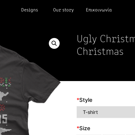
Designs
Our story
Επικοινωνία
Ugly Christ
Christmas
*
Style
*
Size