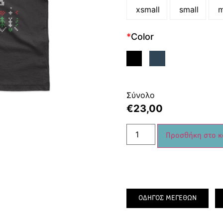
xsmall
small
m
*
Color
Σύνολο
€
23,00
Προσθήκη στο κ
ΟΔΗΓΟΣ ΜΕΓΕΘΩΝ