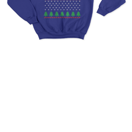
Ugly Christmas Game Of
Thrones