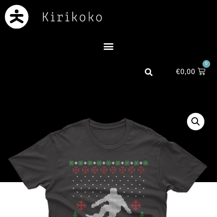
0
€
0,00