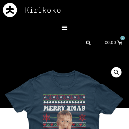
0
€
0,00