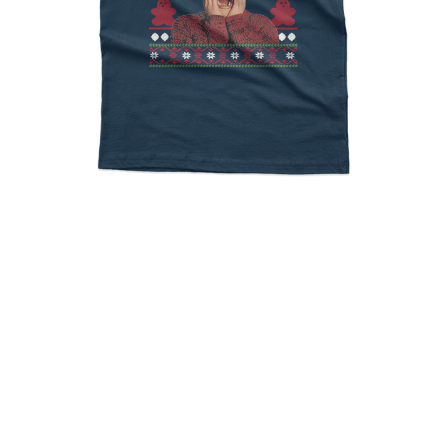
Ugly Christmas Home
Alone Merry Xmas