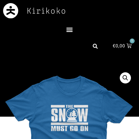
0
€
0,00