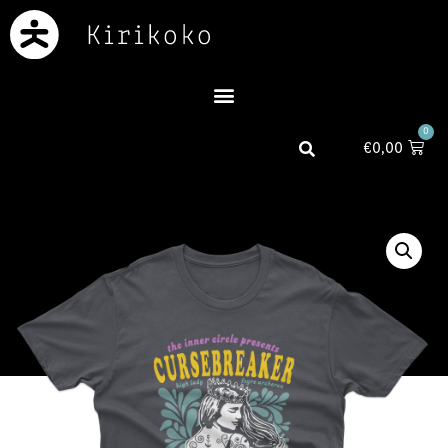
0
€
0,00