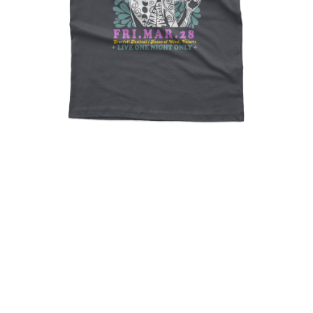
The Inner Circle
Cursebreaker, Bookish,
ACOTAR, ACOMAF, Feyre,
Fantasy Βook