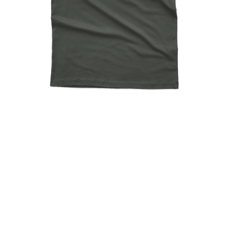
Terminator Yoda Back I’ll
Be