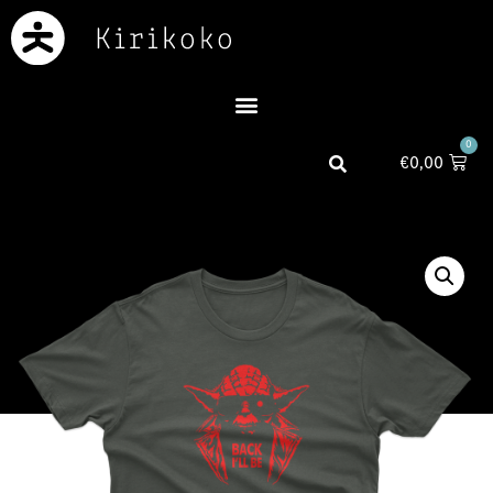
0
€
0,00