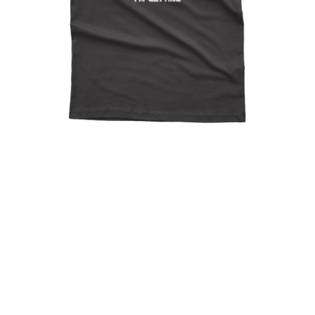
Too Old For This Shit I’m
Getting Yoda