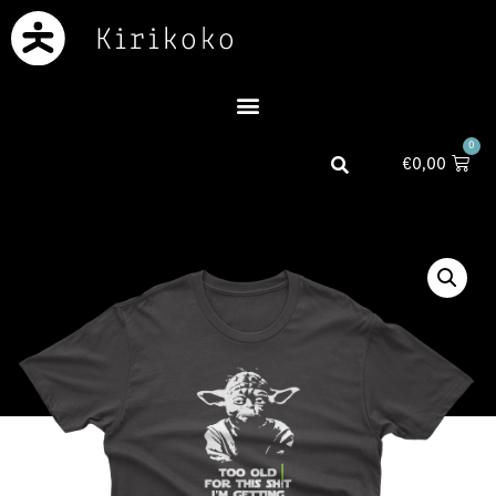
0
€
0,00