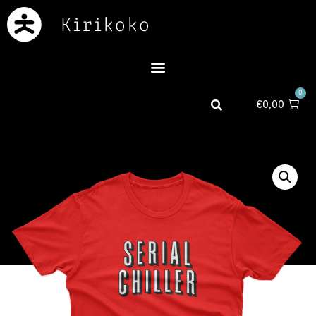
0
€
0,00