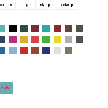
edium
large
xlarge
xxlarge
αλάθι