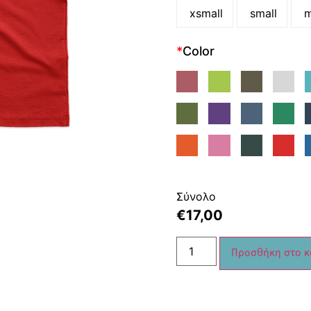
xsmall
small
m
*
Color
Σύνολο
€
17,00
Προσθήκη στο κ