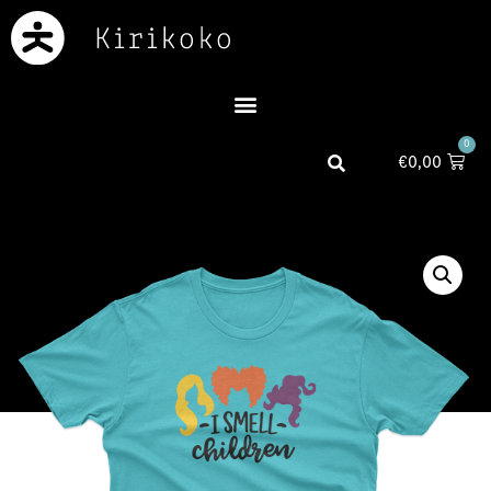
0
€
0,00