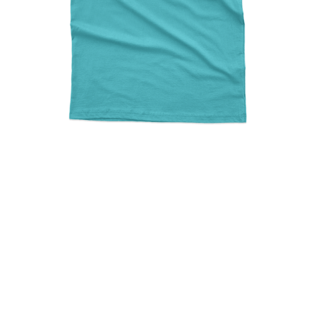
Sanderson Sister I Smell
Children Hocus Pocus