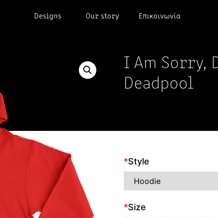
Designs
Our story
Επικοινωνία
I Am Sorry, 
Deadpool
*
Style
*
Size