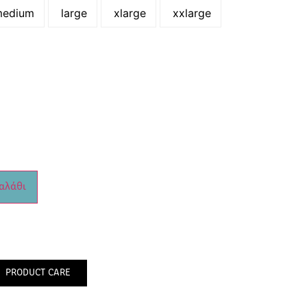
edium
large
xlarge
xxlarge
αλάθι
PRODUCT CARE