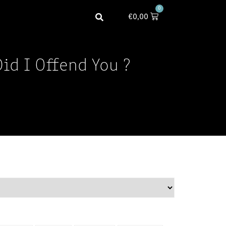
0
€
0,00
Did I Offend You ?