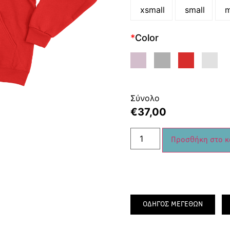
xsmall
small
m
*
Color
Σύνολο
€
37,00
Προσθήκη στο κ
ΟΔΗΓΟΣ ΜΕΓΕΘΩΝ