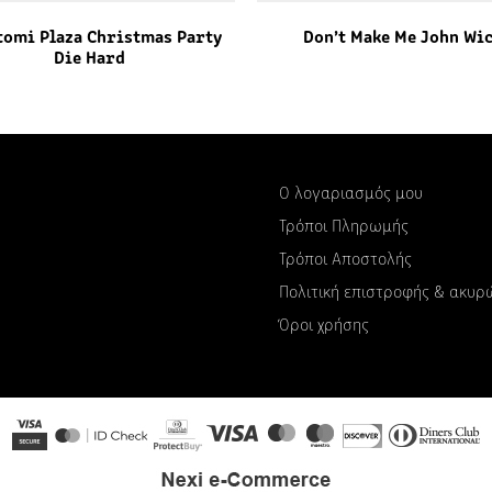
tomi Plaza Christmas Party
Don’t Make Me John Wi
Die Hard
Ο λογαριασμός μου
Τρόποι Πληρωμής
Τρόποι Αποστολής
Πολιτική επιστροφής & ακυ
Όροι χρήσης