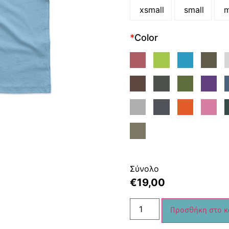
xsmall
small
m
*
Color
Σύνολο
€
19,00
Προσθήκη στο κ