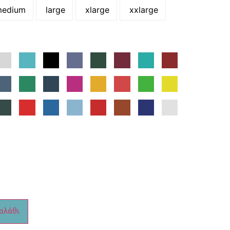
edium
large
xlarge
xxlarge
αλάθι