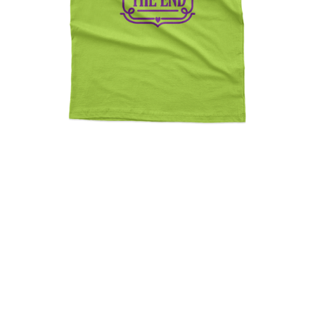
Spoiler Alert Love Wins In
The End