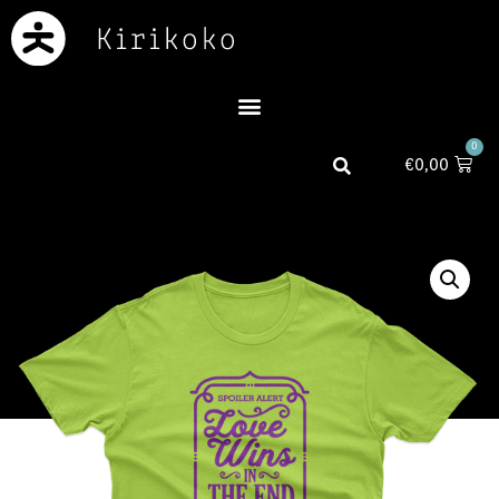
0
€
0,00