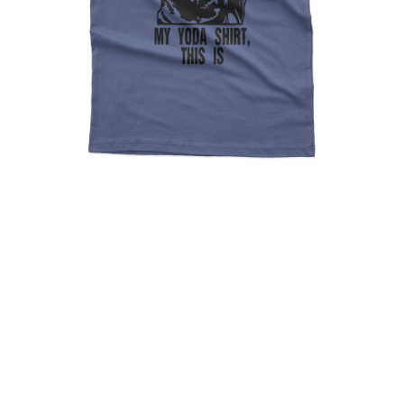
My Yoda Shirt, This Is Star
Wars