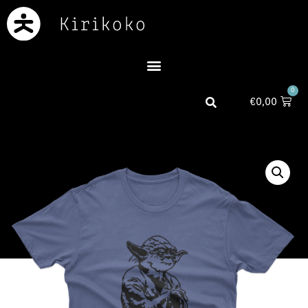
0
€
0,00