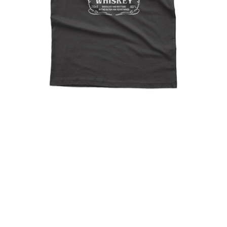
Mandalore’s Whiskey