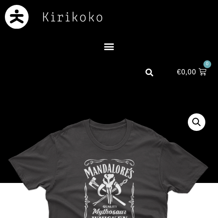
0
€
0,00