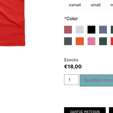
xsmall
small
m
*
Color
Σύνολο
€
18,00
Προσθήκη στο κ
ΟΔΗΓΟΣ ΜΕΓΕΘΩΝ