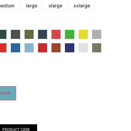
edium
large
xlarge
xxlarge
αλάθι
PRODUCT CARE