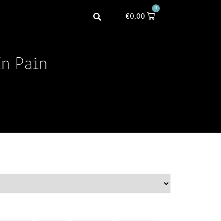
0
€
0,00
In Pain