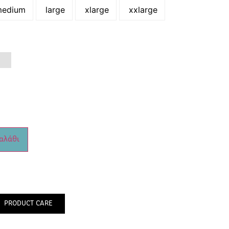
edium
large
xlarge
xxlarge
αλάθι
PRODUCT CARE