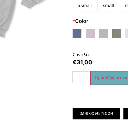
xsmall
small
m
*
Color
Σύνολο
€
31,00
Προσθήκη στο κ
ΟΔΗΓΟΣ ΜΕΓΕΘΩΝ