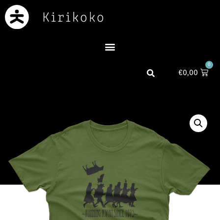
0
€
0,00