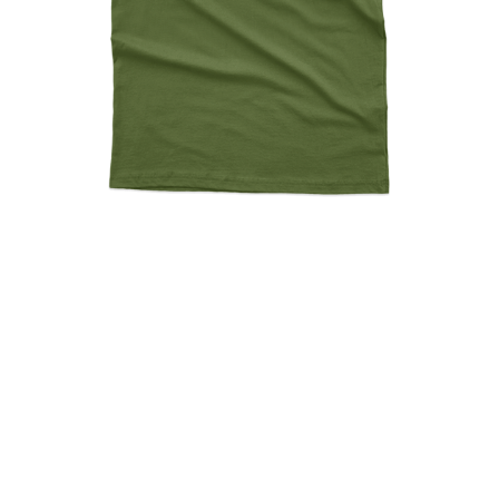
Monty Python Run Away
Since 1975