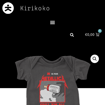
0
€
0,00