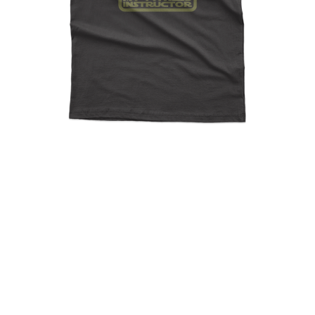
Jabba Is My Fitness
Instructor, Jabba The Hutt,
Star Wars