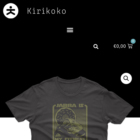
0
€
0,00