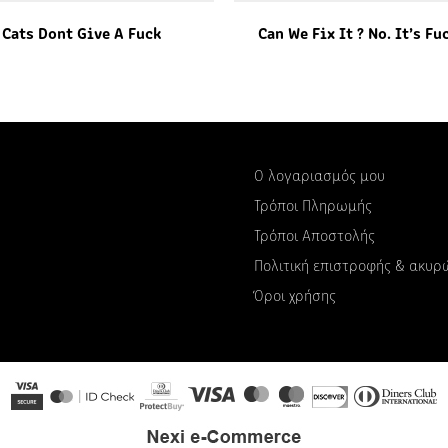
Cats Dont Give A Fuck
Can We Fix It ? No. It’s Fu
Ο λογαριασμός μου
Τρόποι Πληρωμής
Τρόποι Αποστολής
Πολιτική επιστροφής & ακυ
Όροι χρήσης