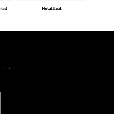
cked
Metallicat
ρώσεων