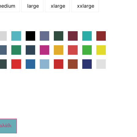
edium
large
xlarge
xxlarge
αλάθι