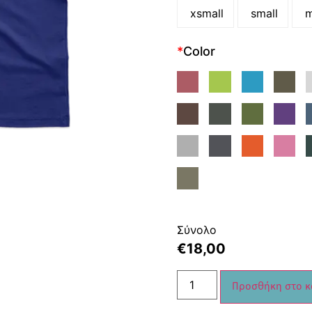
xsmall
small
m
*
Color
Σύνολο
€
18,00
Προσθήκη στο κ