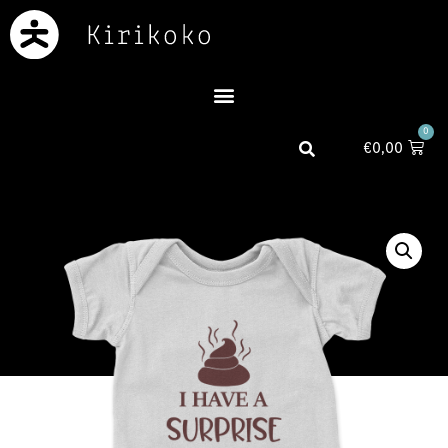
0
€
0,00