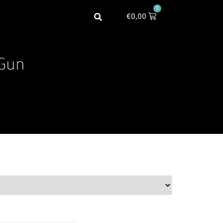
0
€
0,00
 Gun