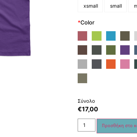
xsmall
small
m
*
Color
Σύνολο
€
17,00
Προσθήκη στο κ