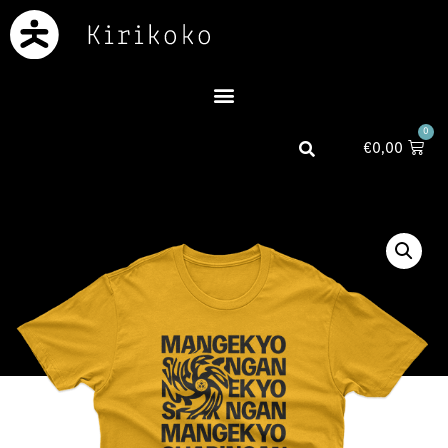
0
€
0,00