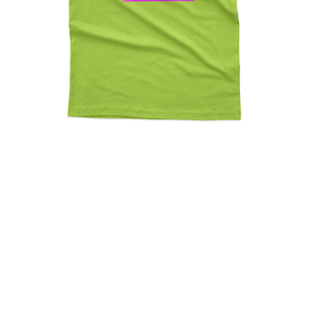
Fuck Cancer In This Family
No One Fights Alone