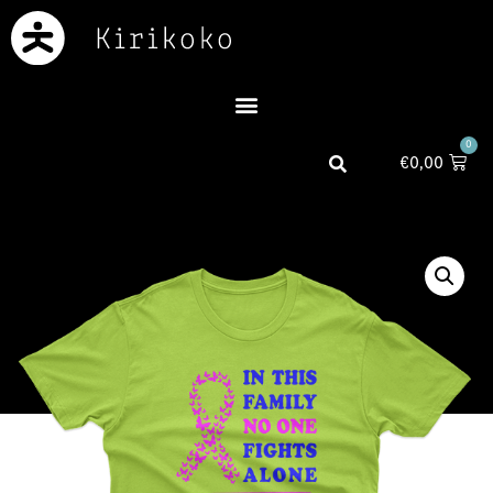
0
€
0,00