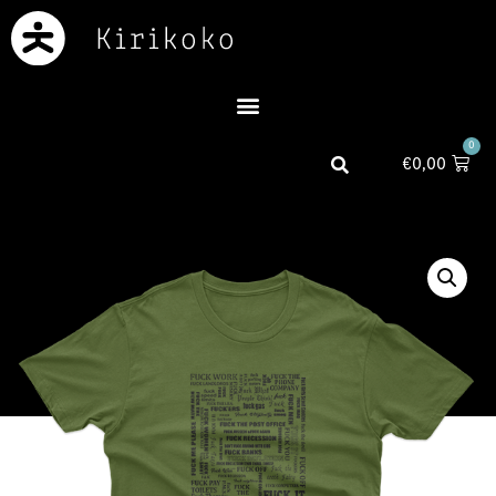
0
€
0,00