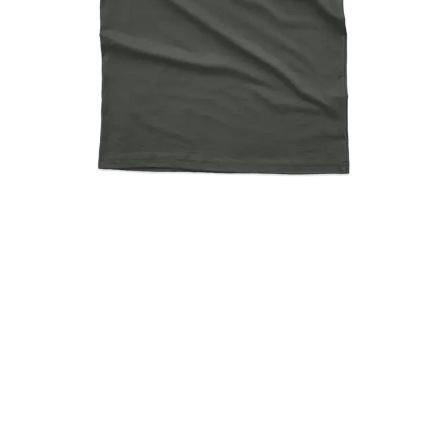
Eat Play Sleep Repeat,
Gamer Icons, Playstation