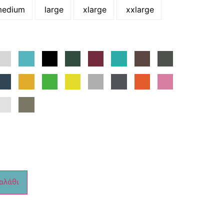
edium
large
xlarge
xxlarge
αλάθι