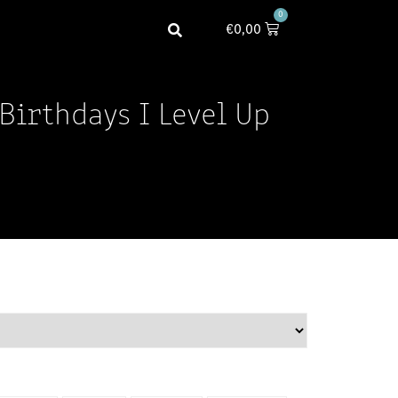
0
€
0,00
 Birthdays I Level Up