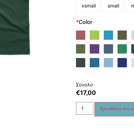
xsmall
small
m
*
Color
Σύνολο
€
17,00
Προσθήκη στο κ