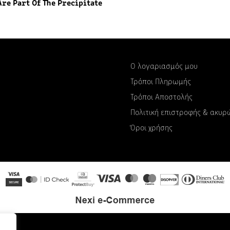
Are Part Of The Precipitate
Ο λογαριασμός μου
Τρόποι Πληρωμής
Τρόποι Αποστολής
Πολιτική επιστροφής & ακυ
Όροι χρήσης