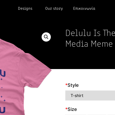
Designs
Our story
Επικοινωνία
Delulu Is Th
Media Meme
*
Style
*
Size