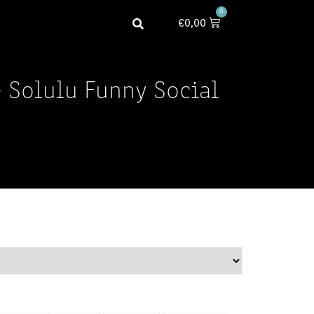
0
€
0,00
e Solulu Funny Social