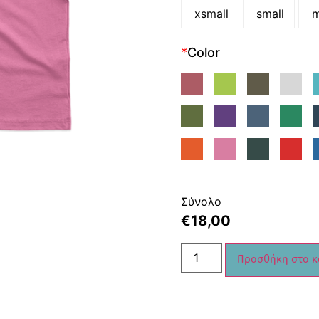
xsmall
small
m
*
Color
Σύνολο
€
18,00
Προσθήκη στο κ