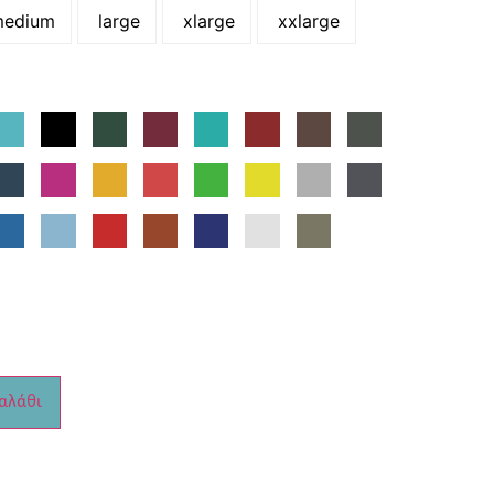
edium
large
xlarge
xxlarge
αλάθι