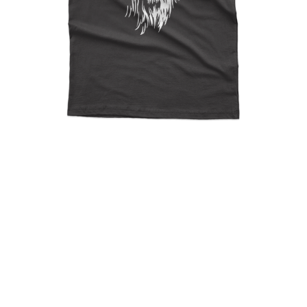
Chewbacca Means Loyalty