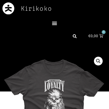
0
€
0,00