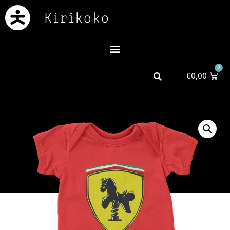
0
€
0,00