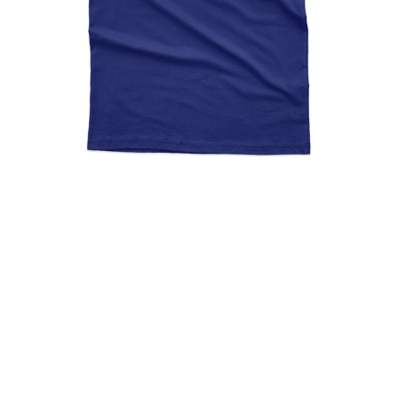
Δε Γαμιέται, Πληροφορίαι
Εντός, Greek Funny Quote