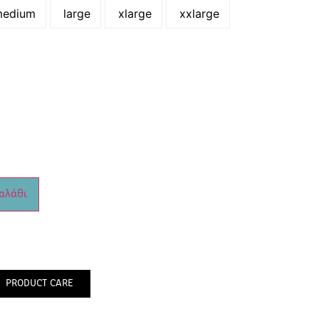
edium
large
xlarge
xxlarge
αλάθι
PRODUCT CARE