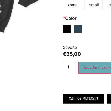
xsmall
small
m
*
Color
Σύνολο
€
35,00
Προσθήκη στο κ
ΟΔΗΓΟΣ ΜΕΓΕΘΩΝ