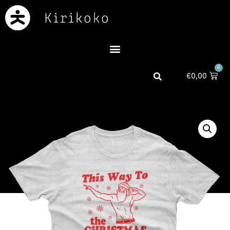
0
€
0,00