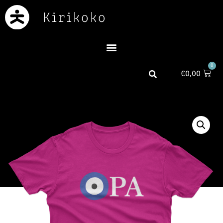
0
€
0,00