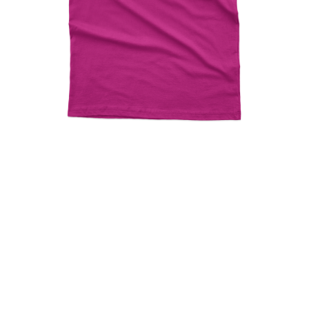
OPA Greek Eye Ftou Ftou